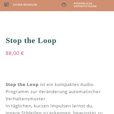
PERSÖNLICHE
SICHER BEZAHLEN
UNTERSTÜTZUNG
Stop the Loop
88,00
€
Stop the Loop
ist ein kompaktes Audio-
Programm zur Veränderung automatischer
Verhaltensmuster.
In täglichen, kurzen Impulsen lernst du,
innere Schleifen zu erkennen, bewusster zu