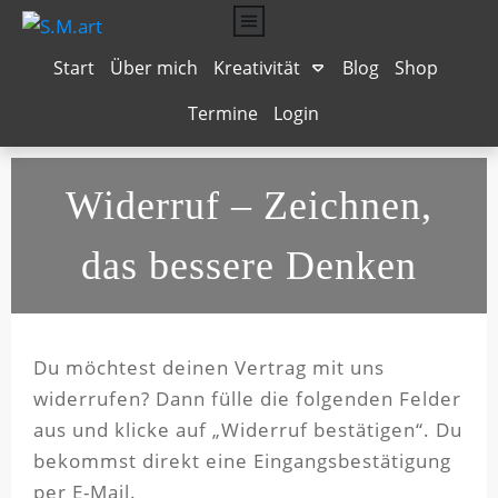
Start
Über mich
Kreativität
Blog
Shop
Termine
Login
Musengeküsst
Texten für Online Business
Seelenhochzeit
Mit Vergnügen
Bilder-Wörterbuch
Dein starker Auftritt
Das Leben schmecken
NeuroGraphik
Grafik-Design
Widerruf
– Zeichnen,
das bessere Denken
Du möchtest deinen Vertrag mit uns
widerrufen? Dann fülle die folgenden Felder
aus und klicke auf „Widerruf bestätigen“. Du
bekommst direkt eine Eingangsbestätigung
per E-Mail.