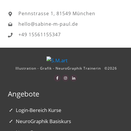
Pennstrasse 1, 81549 München
hello@sabine-m-paul.de
+49 15561155347
Illustration - Grafik - NeuroGraphik Trainerin
©
2026
Angebote
Login-Bereich Kurse
NeuroGraphik Basiskurs