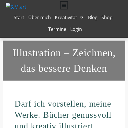
Start
Über mich
Kreativität
Blog
Shop
Termine
Login
Musengeküsst
Texten für Online Business
Seelenhochzeit
Mit Vergnügen
Bilder-Wörterbuch
Dein starker Auftritt
Das Leben schmecken
NeuroGraphik
Grafik-Design
Illustration
– Zeichnen,
das bessere Denken
Darf ich vorstellen, meine
Werke. Bücher genussvoll
und kreativ illustriert.