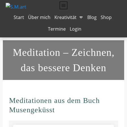
Start
Über mich
Kreativität
Blog
Shop
Termine
Login
Musengeküsst
Texten für Online Business
Seelenhochzeit
Mit Vergnügen
Bilder-Wörterbuch
Dein starker Auftritt
Das Leben schmecken
NeuroGraphik
Grafik-Design
Meditation
– Zeichnen,
das bessere Denken
Meditationen aus dem Buch
Musengeküsst