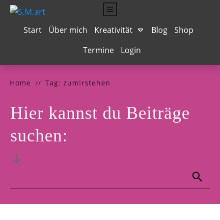
Start
Über mich
Kreativität
Blog
Shop
Termine
Login
Musengeküsst
Texten für Online Business
Seelenhochzeit
Mit Vergnügen
Bilder-Wörterbuch
Dein starker Auftritt
Das Leben schmecken
NeuroGraphik
Grafik-Design
Home
Tag: zumirstehen
//
Hier kannst du Beiträge
suchen: