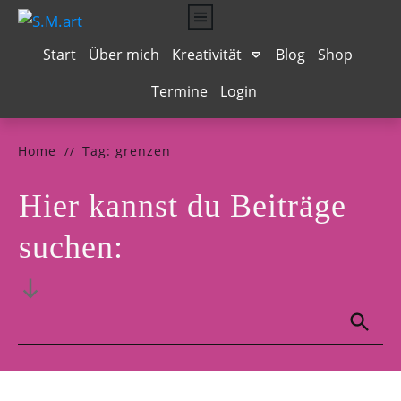
Start
Über mich
Kreativität
Blog
Shop
Termine
Login
Musengeküsst
Texten für Online Business
Seelenhochzeit
Mit Vergnügen
Bilder-Wörterbuch
Dein starker Auftritt
Das Leben schmecken
NeuroGraphik
Grafik-Design
Home
Tag: grenzen
//
Hier kannst du Beiträge
suchen: